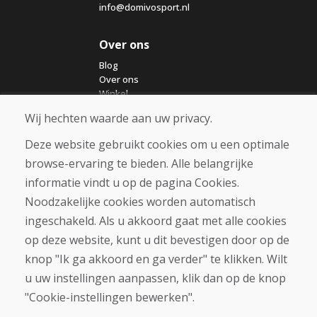
info@domivosport.nl
Over ons
Blog
Over ons
Winkel
Contact
Wij hechten waarde aan uw privacy.
Deze website gebruikt cookies om u een optimale
Aankoop
browse-ervaring te bieden. Alle belangrijke
Eshop
Algemene voorwaarden
informatie vindt u op de pagina Cookies.
Vervoer
Noodzakelijke cookies worden automatisch
Betaling
ingeschakeld. Als u akkoord gaat met alle cookies
Klacht
Retourneren en ruilen van goederen
op deze website, kunt u dit bevestigen door op de
Privacybeleid
knop "Ik ga akkoord en ga verder" te klikken. Wilt
Cookies
u uw instellingen aanpassen, klik dan op de knop
"Cookie-instellingen bewerken".