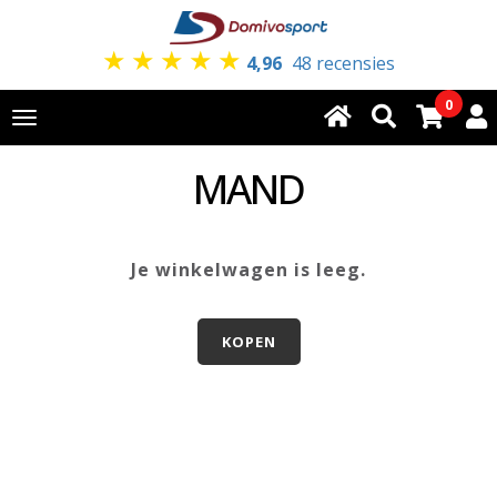
★
★
★
★
★
4,96
48 recensies
0
Toggle
navigation
MAND
Je winkelwagen is leeg.
KOPEN