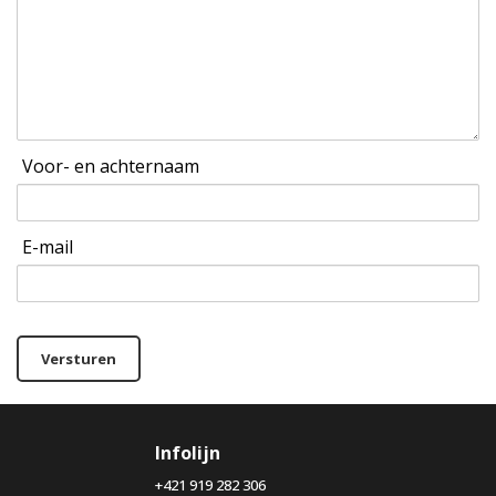
Voor- en achternaam
E-mail
Versturen
Infolijn
+421 919 282 306