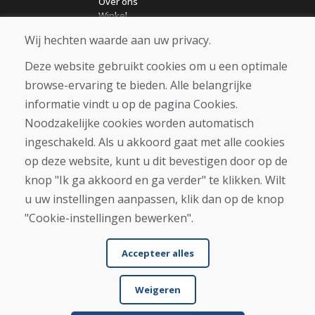
Over ons
Winkel
Contact
Wij hechten waarde aan uw privacy.
Deze website gebruikt cookies om u een optimale
Aankoop
browse-ervaring te bieden. Alle belangrijke
Eshop
Algemene voorwaarden
informatie vindt u op de pagina Cookies.
Vervoer
Noodzakelijke cookies worden automatisch
Betaling
ingeschakeld. Als u akkoord gaat met alle cookies
Klacht
Retourneren en ruilen van goederen
op deze website, kunt u dit bevestigen door op de
Privacybeleid
knop "Ik ga akkoord en ga verder" te klikken. Wilt
Cookies
u uw instellingen aanpassen, klik dan op de knop
"Cookie-instellingen bewerken".
Accepteer alles
Weigeren
© DOMIVOSPORT 2026, alle rechten voorbehouden