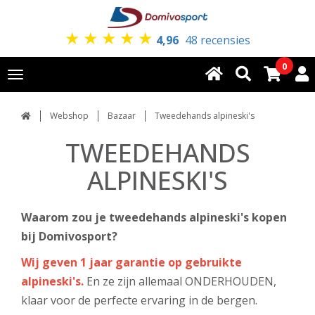
★
★
★
★
★
4,96
48 recensies
0
Toggle
navigation
Webshop
Bazaar
Tweedehands alpineski's
TWEEDEHANDS
ALPINESKI'S
Waarom zou je tweedehands alpineski's kopen
bij Domivosport?
Wij geven 1 jaar garantie op gebruikte
alpineski's.
En ze zijn allemaal ONDERHOUDEN,
klaar voor de perfecte ervaring in de bergen.