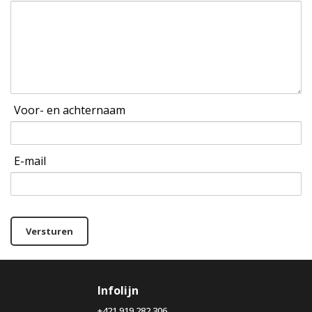
Voor- en achternaam
E-mail
Versturen
Infolijn
+421 919 282 306