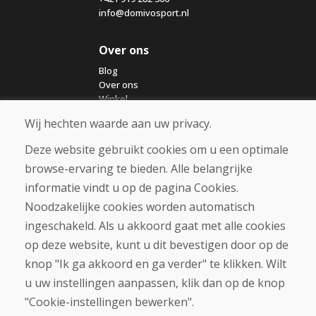
info@domivosport.nl
Over ons
Blog
Over ons
Winkel
Contact
Wij hechten waarde aan uw privacy.
Deze website gebruikt cookies om u een optimale
Aankoop
browse-ervaring te bieden. Alle belangrijke
Eshop
Algemene voorwaarden
informatie vindt u op de pagina Cookies.
Vervoer
Noodzakelijke cookies worden automatisch
Betaling
ingeschakeld. Als u akkoord gaat met alle cookies
Klacht
Retourneren en ruilen van goederen
op deze website, kunt u dit bevestigen door op de
Privacybeleid
knop "Ik ga akkoord en ga verder" te klikken. Wilt
Cookies
u uw instellingen aanpassen, klik dan op de knop
"Cookie-instellingen bewerken".